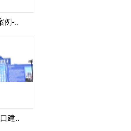
例-..
口建..