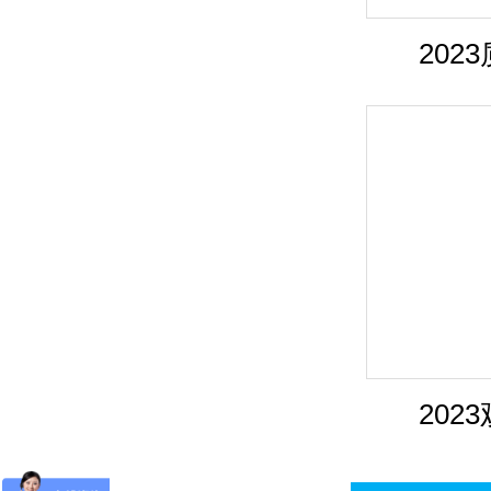
202
202